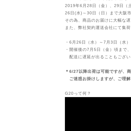
2019年6月28日（金）、29
26日(水)～30日（日）まで大
その為、商品のお届けに大幅な遅
また、弊社契約運送会社にて集荷
・6月26日（水）～7月3日（
・開催後の7月5日（金）頃まで
配送に遅延が出ることもござい
＊6/27以降出荷は可能ですが
ご迷惑お掛けしますが、ご理解
G20って何？