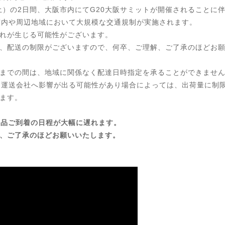
日（土）の2日間、大阪市内にてG20大阪サミットが開催されることに
阪市内や周辺地域において大規模な交通規制が実施されます。
れが生じる可能性がございます。
、配送の制限がございますので、何卒、ご理解、ご了承のほどお
水）までの間は、地域に関係なく配達日時指定を承ることができませ
、運送会社へ影響が出る可能性があり場合によっては、出荷量に制
ます。
、商品ご到着の日程が大幅に遅れます。
、ご了承のほどお願いいたします。