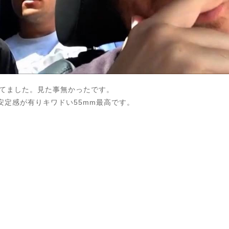
UP されてました。見た事無かったです。
安定感が有りキワドい55mm最高です。