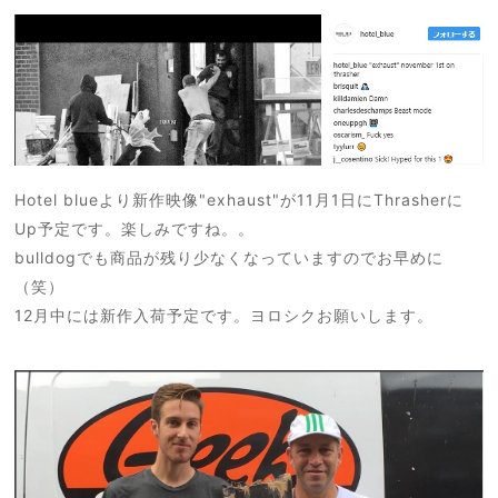
Hotel blueより新作映像
"exhaust"
が11月1日にThrasherに
Up予定です。楽しみですね。。
bulldogでも商品が残り少なくなっていますのでお早めに
（笑）
12月中には新作入荷予定です。
ヨロシクお願いします。