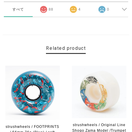
すべて
88
4
0
Related product
strushwheels / Original Line
strushwheels / FOOTPRINTS
Shogo Zama Model /Trumpet