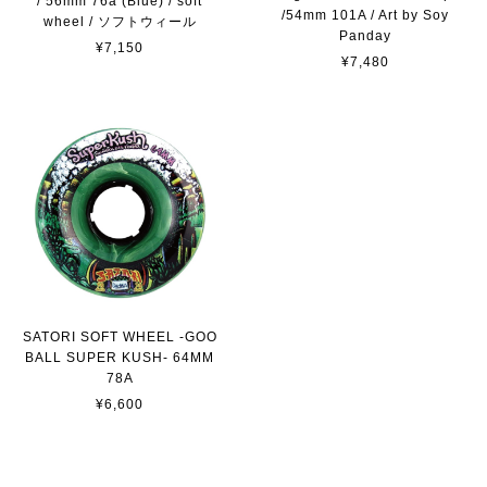
/ 56mm 76a (Blue) / soft
/54mm 101A / Art by Soy
wheel / ソフトウィール
Panday
¥7,150
¥7,480
SATORI SOFT WHEEL -GOO
BALL SUPER KUSH- 64MM
78A
¥6,600