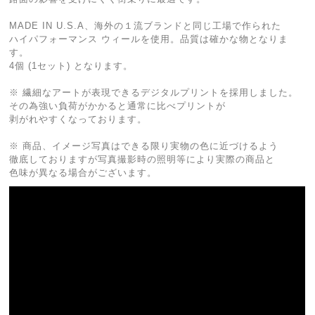
MADE IN U.S.A、海外の１流ブランドと同じ工場で作られた
ハイパフォーマンス ウィールを使用。品質は確かな物となりま
す。
4個 (1セット) となります。
※ 繊細なアートが表現できるデジタルプリントを採用しました。
その為強い負荷がかかると通常に比べプリントが
剥がれやすくなっております。
※ 商品、イメージ写真はできる限り実物の色に近づけるよう
徹底しておりますが写真撮影時の照明等により実際の商品と
色味が異なる場合がございます。