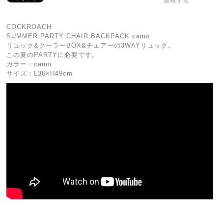
通報する
COCKROACH
SUMMER PARTY CHAIR BACKPACK camo
リュック&クーラーBOX&チェアーの3WAYリュック。
この夏のPARTYに必要です。
カラー：camo
サイズ：L36×H49cm