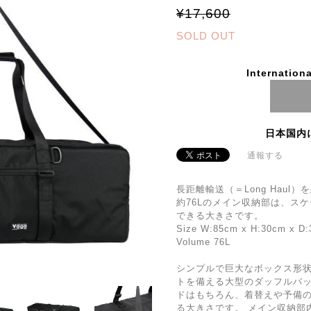
¥17,600
SOLD OUT
Internationa
日本国内
通報する
長距離輸送（＝Long Hau
約76Lのメイン収納部は、ス
できる大きさです。
Size W:85cm x H:30cm x D
Volume 76L
シンプルで巨大なボックス形状
トを備える大型のダッフルバッ
ドはもちろん、着替えや予備
る大きさです。 メイン収納部