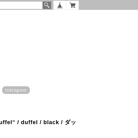
Instagram
ffel" / duffel / black / ダッ