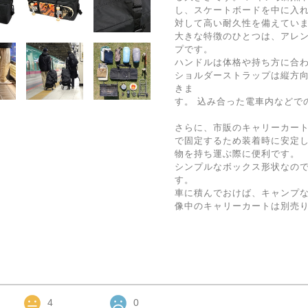
し、スケートボードを中に入
対して高い耐久性を備えてい
大きな特徴のひとつは、アレ
プです。
ハンドルは体格や持ち方に合
ショルダーストラップは縦方
きま
す。 込み合った電車内などで
さらに、市販のキャリーカート
で固定するため装着時に安定し
物を持ち運ぶ際に便利です。
シンプルなボックス形状なの
す。
車に積んでおけば、キャンプ
像中のキャリーカートは別売り
4
0