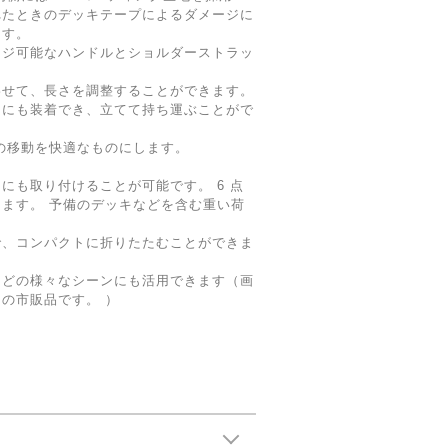
れたときのデッキテープによるダメージに
ます。
ンジ可能なハンドルとショルダーストラッ
わせて、⾧さを調整することができます。
向にも装着でき、立てて持ち運ぶことがで
の移動を快適なものにします。
にも取り付けることが可能です。 6 点
ます。 予備のデッキなどを含む重い荷
で、コンパクトに折りたたむことができま
などの様々なシーンにも活用できます（画
の市販品です。 ）