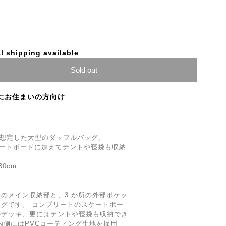
l shipping available
Sold out
にお住まいの方向け
l）を想定した大型のダッフルバッグ。
ケートボードに加えてテントや寝袋も収納
:30cm
のメイン収納部と、3 か所の外部ポケッ
グです。 コンプリートのスケートボー
のデッキ、更にはテントや寝袋も収納でき
内側にはPVCコーティング生地を採用