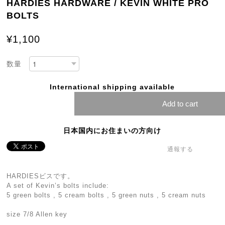
HARDIES HARDWARE / KEVIN WHITE PRO
BOLTS
¥1,100
数量
International shipping available
Add to cart
日本国内にお住まいの方向け
通報する
HARDIESビスです。
A set of Kevin’s bolts include:
5 green bolts , 5 cream bolts , 5 green nuts , 5 cream nuts
size 7/8 Allen key