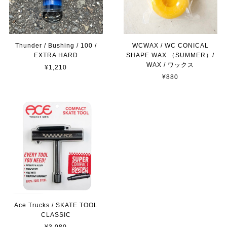
Thunder / Bushing / 100 /
WCWAX / WC CONICAL
EXTRA HARD
SHAPE WAX （SUMMER）/
WAX / ワックス
¥1,210
¥880
Ace Trucks / SKATE TOOL
CLASSIC
¥3,080