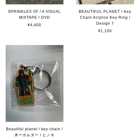
SPRINKLES SF / A VISUAL
BEAUTIFUL PLANET / Key
MIXTAPE / DVD
Chain Aclylice Key Ring /
Design 7
¥4,400
¥1,100
Beautiful planet / key chain /
木ーホルダー / ヒノキ