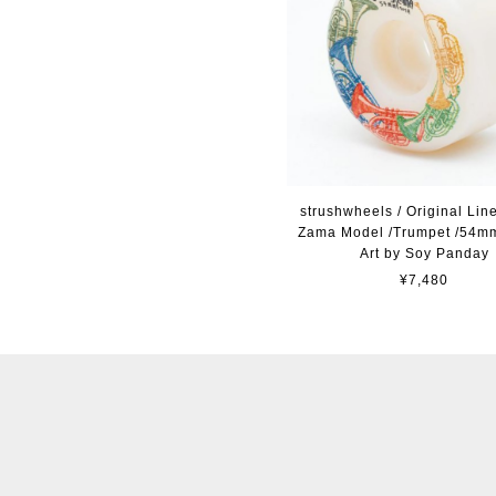
strushwheels / Original Li
Zama Model /Trumpet /54mm
Art by Soy Panday
¥7,480