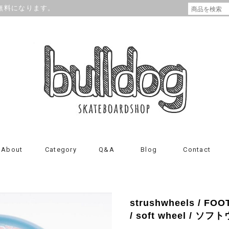
が無料になります。
About
Category
Q&A
Blog
Contact
strushwheels / FOO
/ soft wheel / ソ