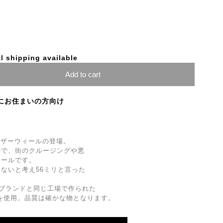
l shipping available
Add to cart
にお住まいの方向け
ーザーウィールの登場。
かで、街のクルージングや悪
ィールです。
ないと考え56ミリと言った
の１流ブランドと同じ工場で作られた
を使用。品質は確かな物となります。