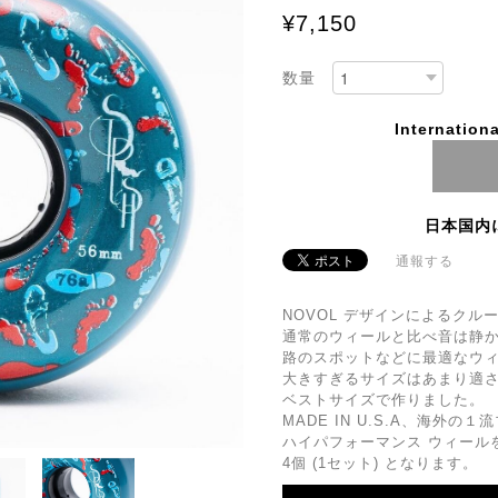
¥7,150
数量
Internationa
日本国内
通報する
NOVOL デザインによるクル
通常のウィールと比べ音は静
路のスポットなどに最適なウ
大きすぎるサイズはあまり適さ
ベストサイズで作りました。
MADE IN U.S.A、海外
ハイパフォーマンス ウィール
4個 (1セット) となります。