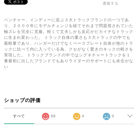
通報する
ベンチャー、インディーに並ぶ３大トラックブランドの一つであ
り、２０００年にモデルチェンジを経てそれまで問題視されていた
軸ズレを完全に克服。軽くて丈夫しかも反応がピカイチなトラック
に生まれ変わった。 トラック自体の重さも３大トラックの中でも
最軽量であり、ハンガーだけでなくベースプレート自体が他のトラ
ックに比べて内に入っている為、クセがなく驚きのキックの軽さを
実現した。 トラックブランドの中ではシグネチャートラックを１
番最初に出したブランドでもありライダーのサポートにも余念がな
い
ショップの評価
すべて
88
4
0