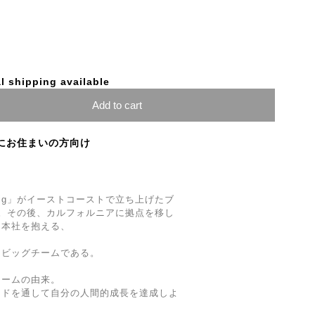
l shipping available
Add to cart
にお住まいの方向け
Craig」がイーストコーストで立ち上げたブ
LS」。その後、カルフォルニアに拠点を移し
に本社を抱える、
るビッグチームである。
ネームの由来。
ードを通して自分の人間的成長を達成しよ