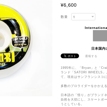
¥6,600
数量
Internationa
日本国内
通報する
1995年に、「Bryan」と「
ランド「SATORI WHEE
て、現在はサンフランシスコ
多数のプロライダーをかかえ
日本語の「悟り」がブランド
自然を大切にし、スケートボ
うとしている。