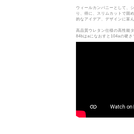
ウィールカンパニーとして、
り、得に、スリムカットで固
的なアイデア、デザインに富
高品質ウレタン仕様の高性能
84bはaになおすと104aの硬