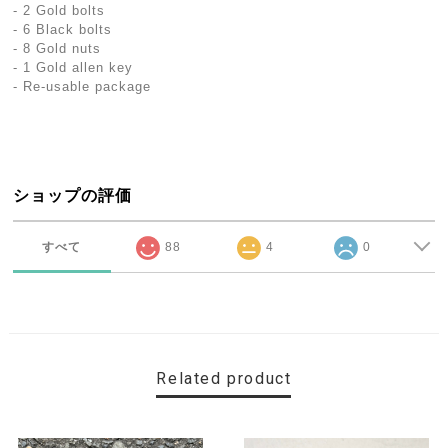
- 2 Gold bolts
- 6 Black bolts
- 8 Gold nuts
- 1 Gold allen key
- Re-usable package
ショップの評価
すべて
88
4
0
Related product