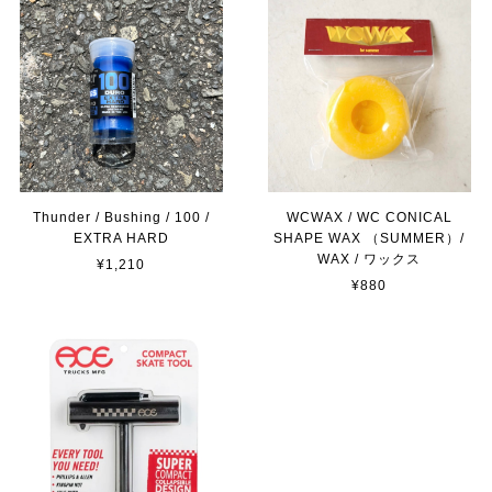
Thunder / Bushing / 100 /
WCWAX / WC CONICAL
EXTRA HARD
SHAPE WAX （SUMMER）/
WAX / ワックス
¥1,210
¥880