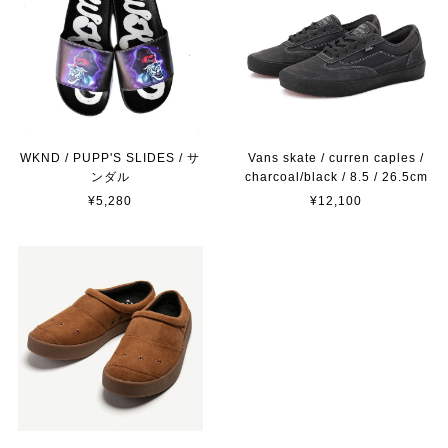
WKND / PUPP'S SLIDES / サ
Vans skate / curren caples /
ンダル
charcoal/black / 8.5 / 26.5cm
¥5,280
¥12,100