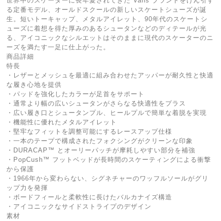
世界中のスケーターに長年愛されてきた Vans ブランドをけん引す
る定番モデル、オールドスクールの新しいスケートシューズが誕
生。短いトーキャップ、メタルアイレット、90年代のスケートシ
ューズに着想を得た厚みのあるシュータンなどのディテールが光
る、アイコニックなシルエットはそのままに現代のスケーターのニ
ーズを満たす一足に仕上がった。
商品詳細
特長
・レザーとメッシュを最適に組み合わせたアッパーが耐久性と快適
な履き心地を提供
・パッドを強化したカラーが足首をサポート
・通常より幅の広いシュータンがさらなる快適性をプラス
・広い履き口とシュータンプル、ヒールプルで簡単な着脱を実現
・機能性に優れたメタルアイレット
・堅牢なフィットを調整可能にするレースアップ仕様
・一本のテープで構成されたフォクシングがクリーンな印象
・DURACAP™ とオーリーパッチが摩耗しやすい部分を補強
・PopCush™ フットベッドが長時間のスケーティングによる衝撃
から保護
・1966年から変わらない、シグネチャーのワッフルソールがグリ
ップ力を発揮
・ボードフィールと柔軟性に長けたバルカナイズ構造
・アイコニックなサイドストライプのデザイン
素材