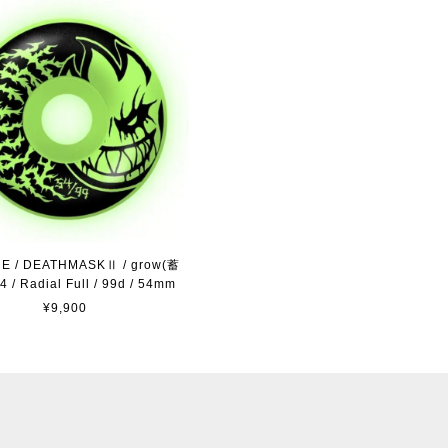
RE / DEATHMASKⅡ / grow(蓄
 / Radial Full / 99d / 54mm
¥9,900