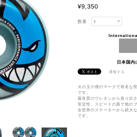
¥9,350
数量
Internationa
日本国内
通報する
火の玉小僧のマークで有名な世界
です。
最良質のウレタンから造り出
安定性、スピードの面で他の
全世界のスケーターから絶大な
です。