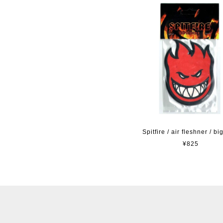
Spitfire / air fleshner / b
¥825