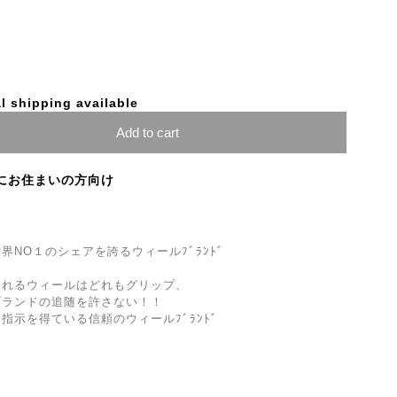
l shipping available
Add to cart
にお住まいの方向け
NO１のシェアを誇るウィールﾌﾞﾗﾝﾄﾞ
されるウィールはどれもグリップ、
ブランドの追随を許さない！！
指示を得ている信頼のウィールﾌﾞﾗﾝﾄﾞ