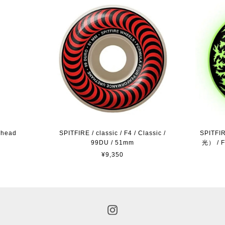
ighead
SPITFIRE / classic / F4 / Classic /
SPITFI
99DU / 51mm
光） / F4
¥9,350