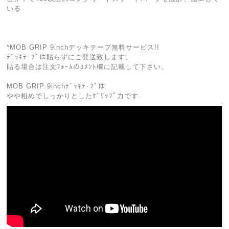
いる
*MOB GRIP 9inchデッキテープ無料サービス!!
ﾃﾞｯｷﾃｰﾌﾟは貼らずにご発送致します。
貼る場合は注文ﾌｫｰﾑのｺﾒﾝﾄ欄に記載して下さい。
MOB GRIP 9inchﾃﾞｯｷﾃｰﾌﾟは
やや粗めでしっかりとしたｸﾞﾘｯﾌﾟ力です.