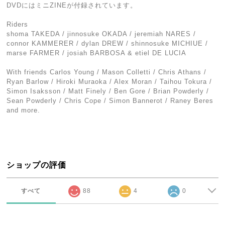
DVDにはミニZINEが付録されています。
Riders
shoma TAKEDA / jinnosuke OKADA / jeremiah NARES /
connor KAMMERER / dylan DREW / shinnosuke MICHIUE /
marse FARMER / josiah BARBOSA & etiel DE LUCIA
With friends Carlos Young / Mason Colletti / Chris Athans /
Ryan Barlow / Hiroki Muraoka / Alex Moran / Taihou Tokura /
Simon Isaksson / Matt Finely / Ben Gore / Brian Powderly /
Sean Powderly / Chris Cope / Simon Bannerot / Raney Beres
and more.
ショップの評価
すべて
88
4
0