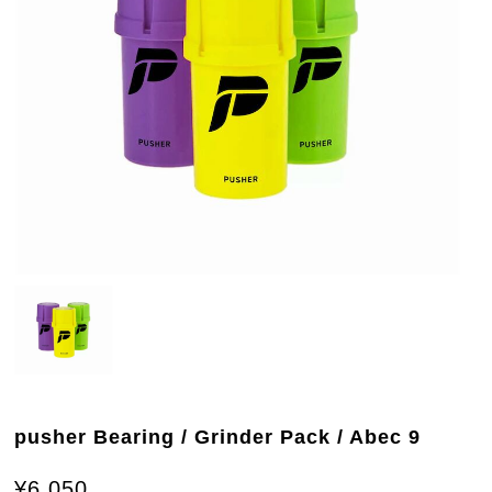
pusher Bearing / Grinder Pack / Abec 9
¥6,050